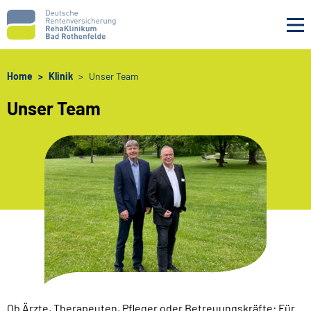
Navigation überspringen
Home
Klinik
Unser Team
Unser Team
Ob Ärzte, Therapeuten, Pfleger oder Betreuungskräfte: Für